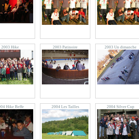
2003 Hike
2003 Patinoire
2003 Un dimanche
04 Hike Beffe
2004 Les Tailles
2004 Silver Cup