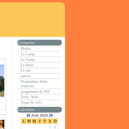
Catégories
Blabla
Le Camp
Le Camp
Le Patro
Le site
nature
Programme 2ème
semestre
programme du WE
Tech - Web
Zique & vid's
Calendrier
Août 2026
L
M
M
J
V
S
D
1
2