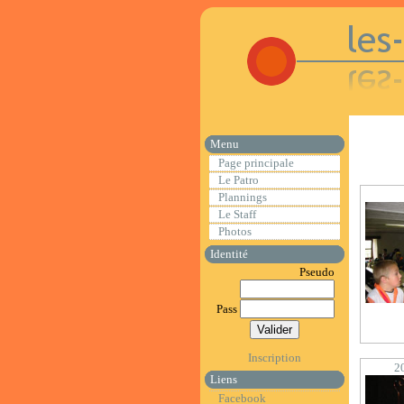
Menu
Page principale
Le Patro
Plannings
Le Staff
Photos
Identité
Pseudo
Pass
Inscription
2
Liens
Facebook