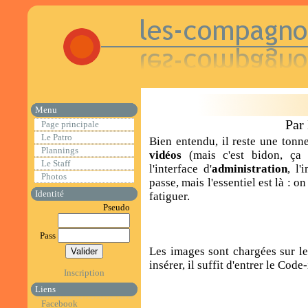
Menu
Par
Page principale
Le Patro
Bien entendu, il reste une tonn
Plannings
vidéos
(mais c'est bidon, ça
Le Staff
l'interface d'
administration
, l
Photos
passe, mais l'essentiel est là : o
Identité
fatiguer.
Pseudo
Pass
Les images sont chargées sur le 
insérer, il suffit d'entrer le Code
Inscription
Liens
Facebook