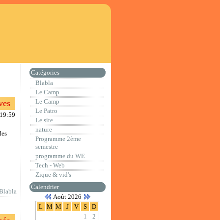
Catégories
Blabla
Le Camp
Le Camp
ves
Le Patro
:19:59
Le site
nature
des
Programme 2ème
semestre
programme du WE
Tech - Web
Zique & vid's
Calendrier
Blabla
Août 2026
L
M
M
J
V
S
D
1
2