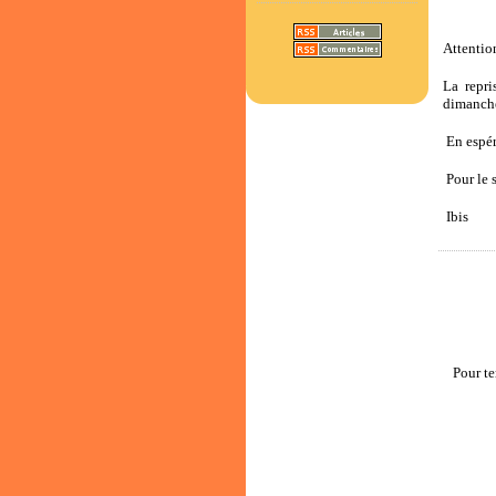
Attentio
La repri
dimanche
En espér
Pour le s
Ibis
Pour te