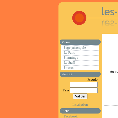
Menu
Page principale
Le Patro
Plannings
Le Staff
Photos
Au vu
Identité
Pseudo
Pass
Inscription
Liens
Facebook