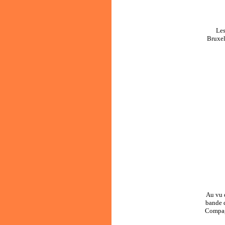
Le
Bruxel
Au vu 
bande 
Compag