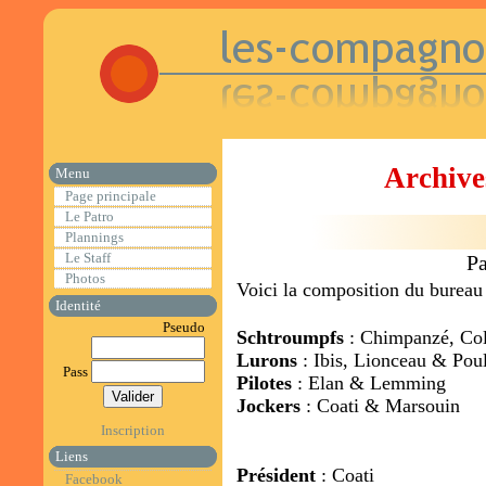
Archive
Menu
Page principale
Le Patro
Plannings
Le Staff
Pa
Photos
Voici la composition du bureau 
Identité
Pseudo
Schtroumpfs
: Chimpanzé, Col
Lurons
: Ibis, Lionceau & Pou
Pass
Pilotes
: Elan & Lemming
Jockers
: Coati & Marsouin
Inscription
Liens
Président
: Coati
Facebook