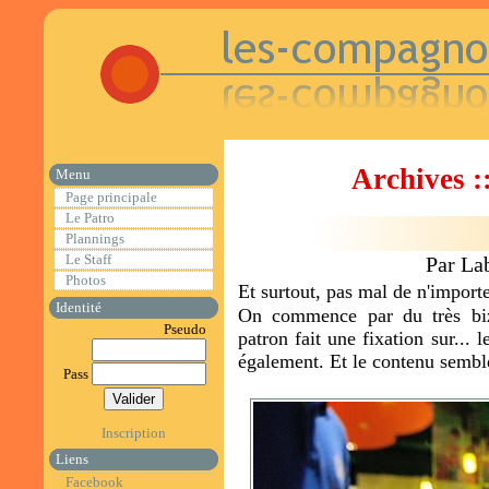
Archives 
Menu
Page principale
Le Patro
Plannings
Le Staff
Par La
Photos
Et surtout, pas mal de n'importe
Identité
On commence par du très biza
Pseudo
patron fait une fixation sur... l
également. Et le contenu semble
Pass
Inscription
Liens
Facebook