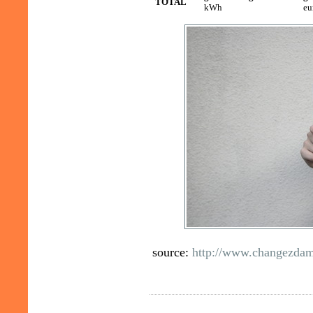
TOTAL
kWh
eu
source:
http://www.changezdam