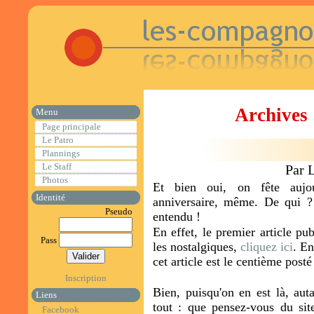
Archives 
Menu
Page principale
Le Patro
Plannings
Le Staff
Par 
Photos
Et bien oui, on fête aujou
Identité
anniversaire, même. De qui ?
Pseudo
entendu !
En effet, le premier article pu
Pass
les nostalgiques,
cliquez ici
. En
cet article est le centième posté
Inscription
Bien, puisqu'on en est là, auta
Liens
tout : que pensez-vous du site
Facebook