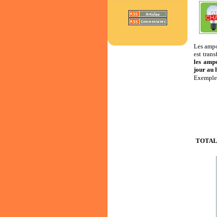
Les ampo
est tran
les amp
jour au 
Exemple
TOTA