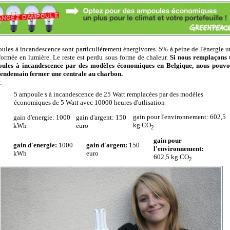
ules à incandescence sont particulièrement énergivores. 5% à peine de l'énergie ut
sformée en lumière. Le reste est perdu sous forme de chaleur.
Si nous remplaçons 
oules à incandescence par des modèles économiques en Belgique, nous pouvo
lendemain fermer une centrale au charbon.
:
5 ampoule s à incandescence de 25 Watt remplacées par des modèles
économiques de 5 Watt avec 10000 heures d'utlisation
gain pour l'environnement: 602,5
gain d'energie: 1000
gain d'argent: 150
kg CO
kWh
euro
2
gain pour
gain d'energie:
1000
gain d'argent:
150
l'environnement:
L
kWh
euro
602,5 kg CO
2