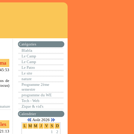
Catégories
Blabla
Le Camp
Le Camp
ama
Le Patro
:45:53
Le site
nature
pos de
Programme 2ème
locus)
semestre
programme du WE
Tech - Web
nature
Zique & vid's
Calendrier
Août 2026
les
L
M
M
J
V
S
D
:21:13
1
2