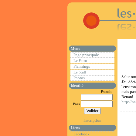
Menu
Page principale
Le Patro
Plannings
Le Staff
Salut to
Photos
J'ai déc
Identité
l'environ
mais pass
Pseudo
Renard
http://n
Pass
Inscription
Liens
Facebook