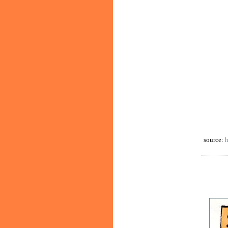
source:
h