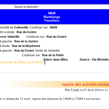
Suivre la direction :
N848
Martelange
Fauvillers
roximité de
Cobreville
, Continuer sur :
N848
re à droite :
Rue du Centre
rser Volaiville
Continuer sur :
Rue du Centre
à gauche :
Rue de la Justice
à droite :
Rue de la Moyémont
à gauche :
Rue du Centre
Sortie de Volaiville
·
Continuer sur :
Rue de la Poitte
Entrer dans Witry
Source : Via Michelin
et à partir de Witry sera fléché.
reprise des activités norma
Par Coati
,
le 07 Avril 2010 à 12
 de ce dimanche 11 avril , reprise des réunions de 14h00 à 17h00 à nos locaux.