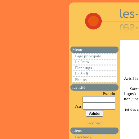
Menu
Page principale
Le Patro
Plannings
Le Staff
Avis à l
Photos
Identité
Saint Ni
Pseudo
Ligny) 
non, une
Pass
(et des 
Inscription
Liens
Facebook