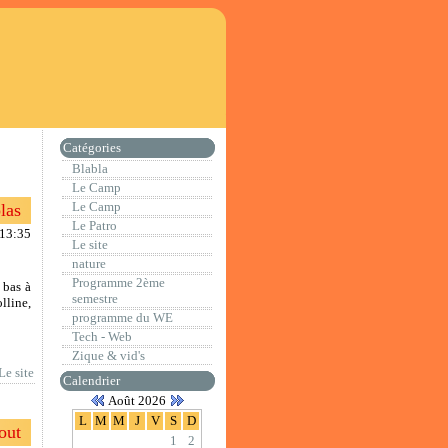
Catégories
Blabla
Le Camp
Le Camp
las
Le Patro
:13:35
Le site
nature
Programme 2ème
 bas à
semestre
line,
programme du WE
Tech - Web
Zique & vid's
Le site
Calendrier
Août 2026
L
M
M
J
V
S
D
out
1
2