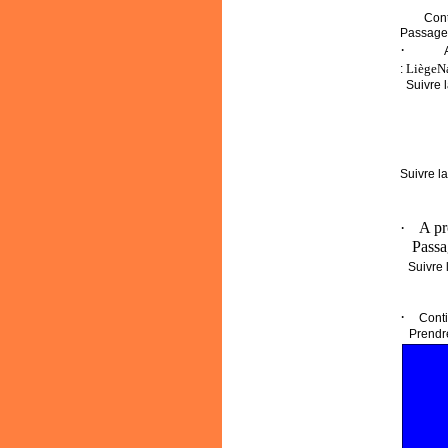
Cont
Passage 
·
Liège
N
:
Suivre l
Suivre la
·
A pr
Passa
Suivre 
·
Conti
Prend