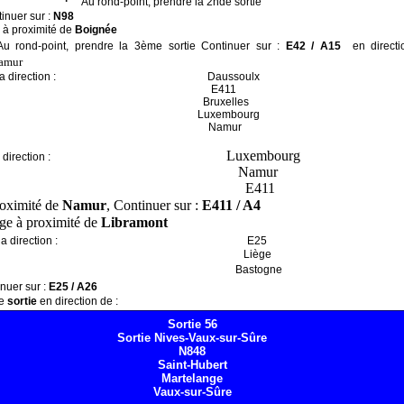
·
Au rond-point, prendre la 2nde sortie
inuer sur :
N98
à proximité de
Boignée
Au rond-point, prendre la 3ème sortie Continuer sur :
E42 / A15
en direct
amur
a direction :
Daussoulx
E411
Bruxelles
Luxembourg
Namur
Luxembourg
 direction :
Namur
E411
oximité de
Namur
, Continuer sur :
E411 / A4
ge à proximité de
Libramont
la direction :
E25
Liège
Bastogne
nuer sur :
E25 / A26
re
sortie
en direction de :
Sortie 56
Sortie Nives-Vaux-sur-Sûre
N848
Saint-Hubert
Martelange
Vaux-sur-Sûre