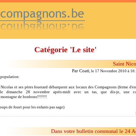
Catégorie 'Le site'
Saint Nico
Par Coati
,
le 17 Novembre 2010 à 16
a population:
colas et ses pères fouetard débarquent aux locaux des Compagnons (ferme d'en
le dimanche 28 novembre après-midi avec un tas, que dis-je, une col
 montagne de bonbons!!!!!!!!
coups de fouet pour les enfants pas sage)
Dans votre bulletin communal le 24 A