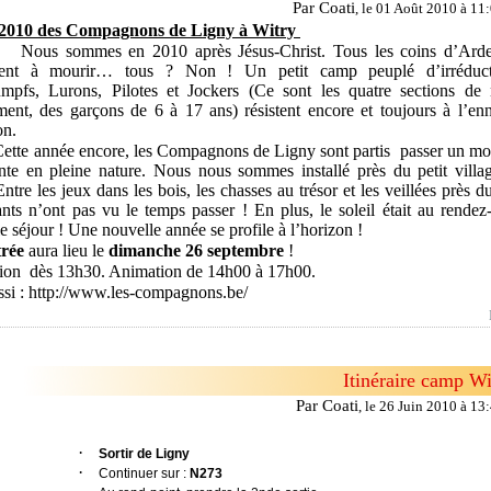
Par Coati
,
le 01 Août 2010 à 11
010 des Compagnons de Ligny à Witry
sommes en 2010 après Jésus-Christ. Tous les coins d’Arde
ient à mourir… tous ? Non ! Un petit camp peuplé d’irréduct
mpfs, Lurons, Pilotes et Jockers (Ce sont les quatre sections de 
nt, des garçons de 6 à 17 ans) résistent encore et toujours à l’enn
ion.
Cette année encore, les Compagnons de Ligny sont partis
passer un m
nte en pleine nature. Nous nous sommes installé près du petit villa
Entre les jeux dans les bois, les chasses au trésor et les veillées près d
ants n’ont pas vu le temps passer ! En plus, le soleil était au rendez
e séjour !
Une nouvelle année se profile à l’horizon !
trée
aura lieu le
dimanche 26
septembre
!
tion
dès 13h30. Animation de 14h00 à 17h00.
ssi : http://www.les-compagnons.be/
Itinéraire camp Wi
Par Coati
,
le 26 Juin 2010 à 13
·
Sortir de Ligny
·
Continuer sur :
N273