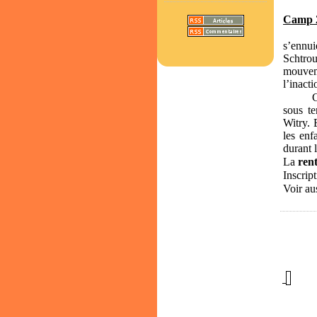
Camp 2
Nous 
s’ennu
Schtrou
mouveme
l’inact
sous te
Witry. 
les enf
durant l
La
ren
Inscrip
Voir au