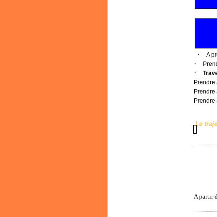
·
A p
·
Prend
·
Trave
Prendre 
Prendre 
Prendre 
Le traj
A partir